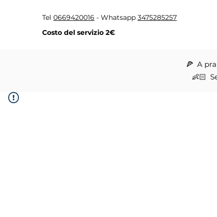
Tel
0669420016
- Whatsapp
3475285257
Costo del servizio 2€
🍕 A pra
👶🏻 Se