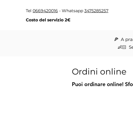
Tel
0669420016
- Whatsapp
3475285257
Costo del servizio 2€
🍕 A pra
👶🏻 Se
Ordini online
Puoi ordinare online! Sfo