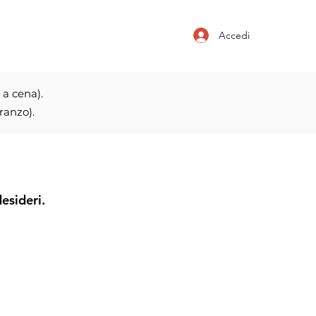
Accedi
 a cena).
ranzo).
esideri.